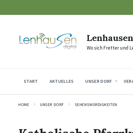
Skip
Skip
Skip
to
to
to
content
main
footer
navigation
Lenhause
Wo sich Fretter und L
START
AKTUELLES
UNSER DORF
VER
HOME
UNSER DORF
SEHENSWÜRDIGKEITEN