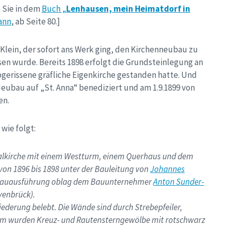
n Sie in dem
Buch „
Lenhausen, mein Heimatdorf in
ann
, ab Seite 80.]
Klein, der sofort ans Werk ging, den Kirchenneubau zu
sen wurde. Bereits 1898 erfolgt die Grundsteinlegung an
bgerissene gräfliche Eigenkirche gestanden hatte. Und
Neubau auf „St. Anna“ benediziert und am 1.9.1899 von
en.
wie folgt:
aalkirche mit einem Westturm, einem Querhaus und dem
von 1896 bis 1898 unter der Bauleitung von
Johannes
e Bauausführung oblag dem Bauunternehmer
Anton Sunder-
venbrück).
ederung belebt. Die Wände sind durch Strebepfeiler,
aum wurden Kreuz- und Rautensterngewölbe mit rotschwarz