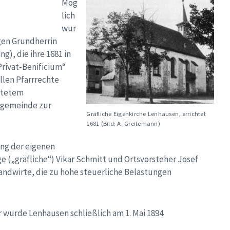
Mög
lich
wur
gen Grundherrin
g), die ihre 1681 in
Privat-Benificium“
ollen Pfarrrechte
htetem
ngemeinde zur
Gräfliche Eigenkirche Lenhausen, errichtet
1681 (Bild: A. Greitemann)
ng der eigenen
 („gräfliche“) Vikar Schmitt und Ortsvorsteher Josef
andwirte, die zu hohe steuerliche Belastungen
 wurde Lenhausen schließlich am 1. Mai 1894