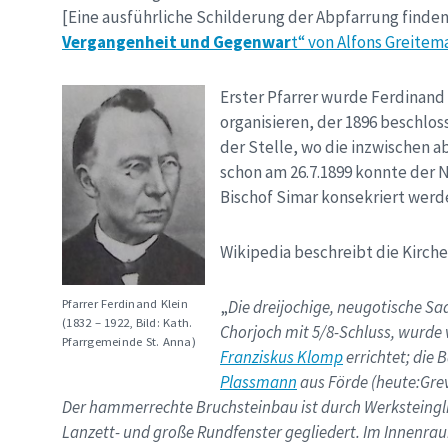
[Eine ausführliche Schilderung der Abpfarrung finde
Vergangenheit und Gegenwar
t“ von Alfons Greitem
Erster Pfarrer wurde Ferdinand 
organisieren, der 1896 beschlos
der Stelle, wo die inzwischen a
schon am 26.7.1899 konnte der 
Bischof Simar konsekriert werd
Wikipedia beschreibt die Kirche 
Pfarrer Ferdinand Klein
„
Die dreijochige, neugotische S
(1832 – 1922, Bild: Kath.
Chorjoch mit 5/8-Schluss, wurde 
Pfarrgemeinde St. Anna)
Franziskus Klomp
errichtet; di
Plassmann
aus Förde (heute:Gre
Der hammerrechte Bruchsteinbau ist durch Werksteingli
Lanzett- und große Rundfenster gegliedert. Im Innenr