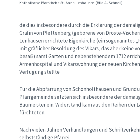
Katholische Pfarrkirche St. Anna Lenhausen (Bild A. Schnell)
de dies insbesondere durch die Erklärung der damali
Gräfin von Plettenberg (geborene von Droste-Vischerin
Lenhausen errichtete Eigenkirche (ein sogenanntes „
mit gräflicher Besoldung des Vikars, das aber keine v
besaß) samt Garten und nebenstehendem 1712 erric
Armenhospital und Vikarswohnung der neuen Kirche
Verfügung stellte.
Für die Abpfarrung von Schönholthausen und Gründu
Pfarrgemeinde setzten sich insbesondere der damalige
Baumeister ein. Widerstand kam aus den Reihen der L
fürchteten.
Nach vielen Jahren Verhandlungen und Schriftverkehr
selbstständige Pfarrei.