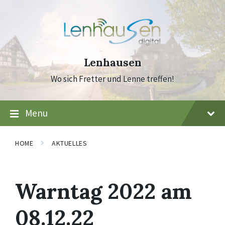
Skip
Skip
Skip
to
to
to
content
main
footer
navigation
Lenhausen
Wo sich Fretter und Lenne treffen!
Menu
HOME
AKTUELLES
Warntag 2022 am
08.12.22