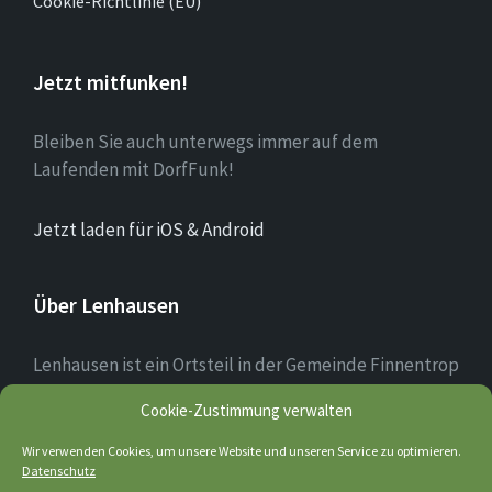
Cookie-Richtlinie (EU)
Jetzt mitfunken!
Bleiben Sie auch unterwegs immer auf dem
Laufenden mit DorfFunk!
Jetzt laden für iOS & Android
Über Lenhausen
Lenhausen ist ein Ortsteil in der Gemeinde Finnentrop
im Sauerland mit rund 1.190 Einwohnern, der sich am
Cookie-Zustimmung verwalten
Zusammenfluss von Lenne und Fretter befindet. Das
Ortsbild des Dorfkerns ist teilweise noch altertümlich
Wir verwenden Cookies, um unsere Website und unseren Service zu optimieren.
Datenschutz
geprägt; einige Fachwerkhäuser sind noch erhalten.