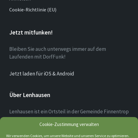
Cookie-Richtlinie (EU)
Jetzt mitfunken!
Bleiben Sie auch unterwegs immer auf dem
Laufenden mit DorfFunk!
Jetzt laden für iOS & Android
Über Lenhausen
Lenhausen ist ein Ortsteil in der Gemeinde Finnentrop
im Sauerland mit rund 1.190 Einwohnern, der sich am
Cookie-Zustimmung verwalten
Zusammenfluss von Lenne und Fretter befindet. Das
Ortsbild des Dorfkerns ist teilweise noch altertümlich
Wir verwenden Cookies, um unsere Website und unseren Service zu optimieren.