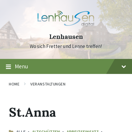
Skip
Skip
Skip
to
to
to
content
main
footer
navigation
Lenhausen
Wo sich Fretter und Lenne treffen!
Menu
HOME
VERANSTALTUNGEN
St.Anna
ALLE
ALTSCHÜTZEN
ARBEITSEINSATZ