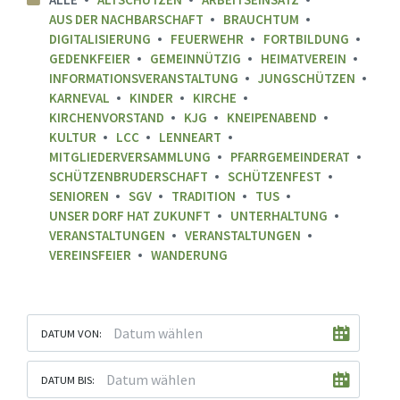
AUS DER NACHBARSCHAFT
BRAUCHTUM
DIGITALISIERUNG
FEUERWEHR
FORTBILDUNG
GEDENKFEIER
GEMEINNÜTZIG
HEIMATVEREIN
INFORMATIONSVERANSTALTUNG
JUNGSCHÜTZEN
KARNEVAL
KINDER
KIRCHE
KIRCHENVORSTAND
KJG
KNEIPENABEND
KULTUR
LCC
LENNEART
MITGLIEDERVERSAMMLUNG
PFARRGEMEINDERAT
SCHÜTZENBRUDERSCHAFT
SCHÜTZENFEST
SENIOREN
SGV
TRADITION
TUS
UNSER DORF HAT ZUKUNFT
UNTERHALTUNG
VERANSTALTUNGEN
VERANSTALTUNGEN
VEREINSFEIER
WANDERUNG
DATUM VON:
DATUM BIS: