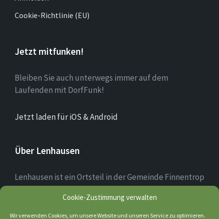
Cookie-Richtlinie (EU)
Jetzt mitfunken!
Bleiben Sie auch unterwegs immer auf dem
Laufenden mit DorfFunk!
Jetzt laden für iOS & Android
Über Lenhausen
Lenhausen ist ein Ortsteil in der Gemeinde Finnentrop
im Sauerland mit rund 1.190 Einwohnern, der sich am
Cookie-Zustimmung verwalten
Zusammenfluss von Lenne und Fretter befindet. Das
Ortsbild des Dorfkerns ist teilweise noch altertümlich
Wir verwenden Cookies, um unsere Website und unseren Service zu optimieren.