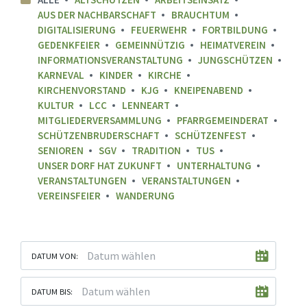
AUS DER NACHBARSCHAFT
BRAUCHTUM
DIGITALISIERUNG
FEUERWEHR
FORTBILDUNG
GEDENKFEIER
GEMEINNÜTZIG
HEIMATVEREIN
INFORMATIONSVERANSTALTUNG
JUNGSCHÜTZEN
KARNEVAL
KINDER
KIRCHE
KIRCHENVORSTAND
KJG
KNEIPENABEND
KULTUR
LCC
LENNEART
MITGLIEDERVERSAMMLUNG
PFARRGEMEINDERAT
SCHÜTZENBRUDERSCHAFT
SCHÜTZENFEST
SENIOREN
SGV
TRADITION
TUS
UNSER DORF HAT ZUKUNFT
UNTERHALTUNG
VERANSTALTUNGEN
VERANSTALTUNGEN
VEREINSFEIER
WANDERUNG
DATUM VON:
DATUM BIS: