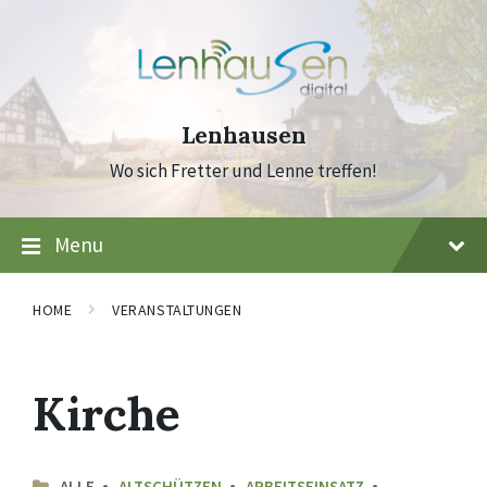
Skip
Skip
Skip
to
to
to
content
main
footer
navigation
Lenhausen
Wo sich Fretter und Lenne treffen!
Menu
HOME
VERANSTALTUNGEN
Kirche
ALLE
ALTSCHÜTZEN
ARBEITSEINSATZ