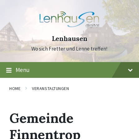
Skip
Skip
Skip
to
to
to
content
main
footer
navigation
Lenhausen
Wo sich Fretter und Lenne treffen!
Menu
HOME
VERANSTALTUNGEN
Gemeinde
Finnentrop