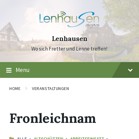
Skip
Skip
Skip
to
to
to
content
main
footer
navigation
Lenhausen
Wo sich Fretter und Lenne treffen!
Menu
HOME
VERANSTALTUNGEN
Fronleichnam
ALLE
ALTSCHÜTZEN
ARBEITSEINSATZ