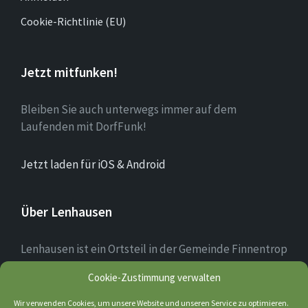
Cookie-Richtlinie (EU)
Jetzt mitfunken!
Bleiben Sie auch unterwegs immer auf dem
Laufenden mit DorfFunk!
Jetzt laden für iOS & Android
Über Lenhausen
Lenhausen ist ein Ortsteil in der Gemeinde Finnentrop
im Sauerland mit rund 1.190 Einwohnern, der sich am
Cookie-Zustimmung verwalten
Zusammenfluss von Lenne und Fretter befindet. Das
Ortsbild des Dorfkerns ist teilweise noch altertümlich
Wir verwenden Cookies, um unsere Website und unseren Service zu optimieren.