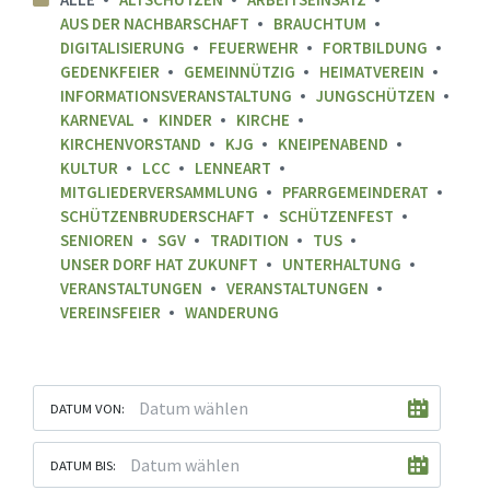
AUS DER NACHBARSCHAFT
BRAUCHTUM
DIGITALISIERUNG
FEUERWEHR
FORTBILDUNG
GEDENKFEIER
GEMEINNÜTZIG
HEIMATVEREIN
INFORMATIONSVERANSTALTUNG
JUNGSCHÜTZEN
KARNEVAL
KINDER
KIRCHE
KIRCHENVORSTAND
KJG
KNEIPENABEND
KULTUR
LCC
LENNEART
MITGLIEDERVERSAMMLUNG
PFARRGEMEINDERAT
SCHÜTZENBRUDERSCHAFT
SCHÜTZENFEST
SENIOREN
SGV
TRADITION
TUS
UNSER DORF HAT ZUKUNFT
UNTERHALTUNG
VERANSTALTUNGEN
VERANSTALTUNGEN
VEREINSFEIER
WANDERUNG
DATUM VON:
DATUM BIS: