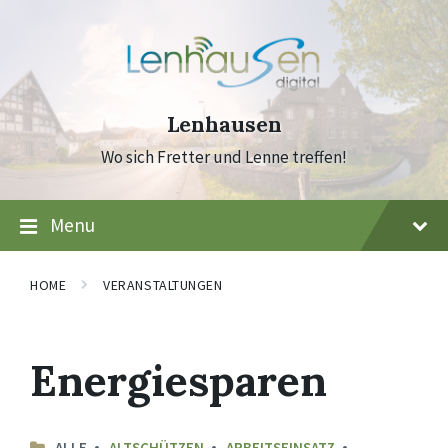
Skip
Skip
Skip
to
to
to
content
main
footer
navigation
Lenhausen
Wo sich Fretter und Lenne treffen!
Menu
HOME
VERANSTALTUNGEN
Energiesparen
ALLE
ALTSCHÜTZEN
ARBEITSEINSATZ