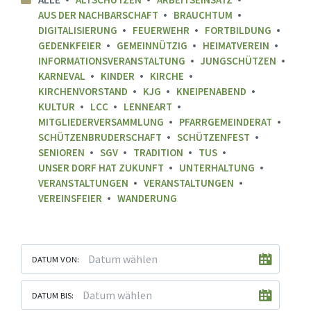
AUS DER NACHBARSCHAFT
BRAUCHTUM
DIGITALISIERUNG
FEUERWEHR
FORTBILDUNG
GEDENKFEIER
GEMEINNÜTZIG
HEIMATVEREIN
INFORMATIONSVERANSTALTUNG
JUNGSCHÜTZEN
KARNEVAL
KINDER
KIRCHE
KIRCHENVORSTAND
KJG
KNEIPENABEND
KULTUR
LCC
LENNEART
MITGLIEDERVERSAMMLUNG
PFARRGEMEINDERAT
SCHÜTZENBRUDERSCHAFT
SCHÜTZENFEST
SENIOREN
SGV
TRADITION
TUS
UNSER DORF HAT ZUKUNFT
UNTERHALTUNG
VERANSTALTUNGEN
VERANSTALTUNGEN
VEREINSFEIER
WANDERUNG
DATUM VON:
DATUM BIS: