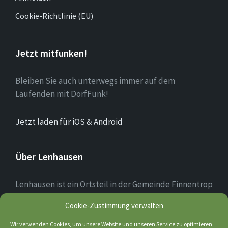
Cookie-Richtlinie (EU)
Jetzt mitfunken!
Bleiben Sie auch unterwegs immer auf dem
Laufenden mit DorfFunk!
Jetzt laden für iOS & Android
Über Lenhausen
Lenhausen ist ein Ortsteil in der Gemeinde Finnentrop
im Sauerland mit rund 1.190 Einwohnern, der sich am
Cookie-Zustimmung verwalten
Zusammenfluss von Lenne und Fretter befindet. Das
Ortsbild des Dorfkerns ist teilweise noch altertümlich
Wir verwenden Cookies, um unsere Website und unseren Service zu optimieren.