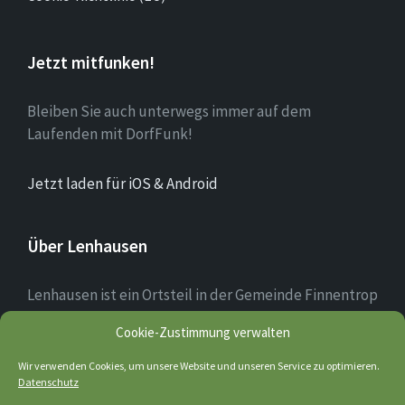
Jetzt mitfunken!
Bleiben Sie auch unterwegs immer auf dem
Laufenden mit DorfFunk!
Jetzt laden für iOS & Android
Über Lenhausen
Lenhausen ist ein Ortsteil in der Gemeinde Finnentrop
im Sauerland mit rund 1.190 Einwohnern, der sich am
Cookie-Zustimmung verwalten
Zusammenfluss von Lenne und Fretter befindet. Das
Ortsbild des Dorfkerns ist teilweise noch altertümlich
Wir verwenden Cookies, um unsere Website und unseren Service zu optimieren.
geprägt; einige Fachwerkhäuser sind noch erhalten.
Datenschutz