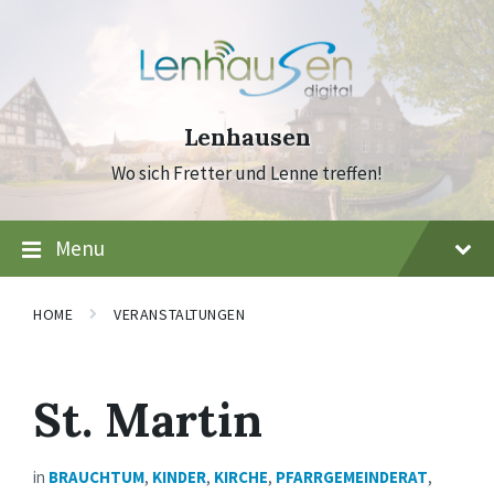
Skip
Skip
Skip
to
to
to
content
main
footer
navigation
Lenhausen
Wo sich Fretter und Lenne treffen!
Menu
HOME
VERANSTALTUNGEN
St. Martin
in
BRAUCHTUM
,
KINDER
,
KIRCHE
,
PFARRGEMEINDERAT
,