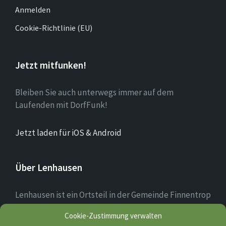
Anmelden
Cookie-Richtlinie (EU)
Jetzt mitfunken!
Bleiben Sie auch unterwegs immer auf dem
Laufenden mit DorfFunk!
Jetzt laden für iOS & Android
Über Lenhausen
Lenhausen ist ein Ortsteil in der Gemeinde Finnentrop
im Sauerland mit rund 1.190 Einwohnern, der sich am
Cookie-Zustimmung verwalten
Zusammenfluss von Lenne und Fretter befindet. Das