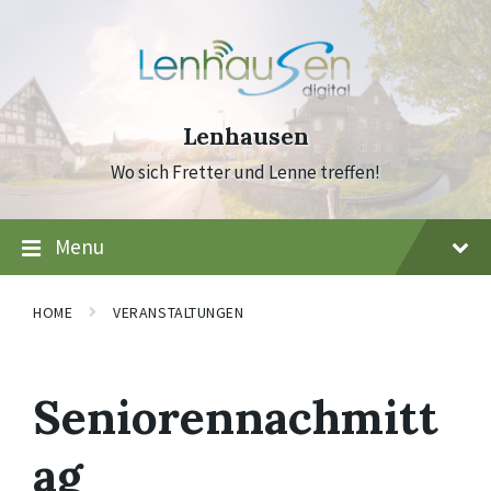
Skip
Skip
Skip
to
to
to
content
main
footer
navigation
Lenhausen
Wo sich Fretter und Lenne treffen!
Menu
HOME
VERANSTALTUNGEN
Seniorennachmitt
ag