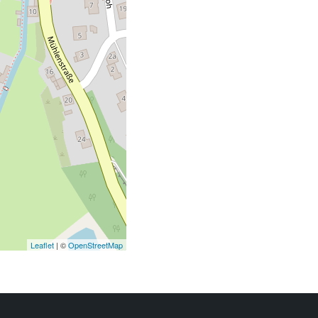
Leaflet
| ©
OpenStreetMap