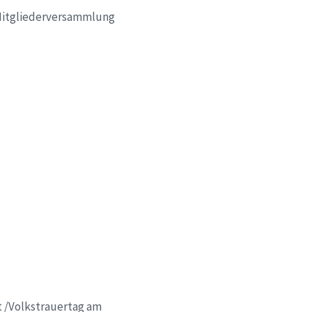
n Mitgliederversammlung
t /Volkstrauertag am