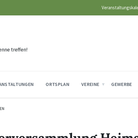
Veranstaltungskal
n
enne treffen!
ANSTALTUNGEN
ORTSPLAN
VEREINE
GEWERBE
EN
derversammlung Heima