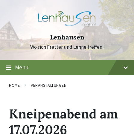
Skip
Skip
Skip
to
to
to
content
main
footer
navigation
Lenhausen
Wo sich Fretter und Lenne treffen!
Menu
HOME
VERANSTALTUNGEN
Kneipenabend am
17.07.2026