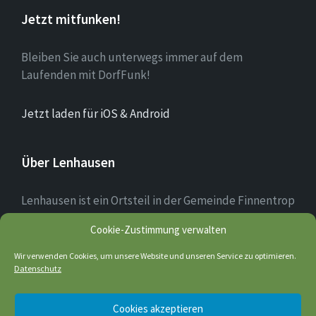
Jetzt mitfunken!
Bleiben Sie auch unterwegs immer auf dem
Laufenden mit DorfFunk!
Jetzt laden für iOS & Android
Über Lenhausen
Lenhausen ist ein Ortsteil in der Gemeinde Finnentrop
im Sauerland mit rund 1.190 Einwohnern, der sich am
Cookie-Zustimmung verwalten
Zusammenfluss von Lenne und Fretter befindet. Das
Ortsbild des Dorfkerns ist teilweise noch altertümlich
Wir verwenden Cookies, um unsere Website und unseren Service zu optimieren.
geprägt; einige Fachwerkhäuser sind noch erhalten.
Datenschutz
Cookies akzeptieren
Quelle: wikipedia