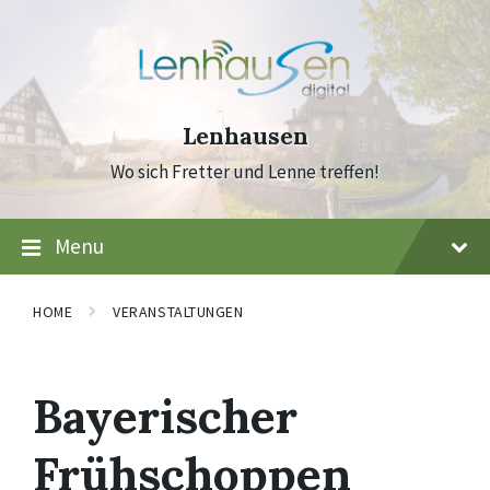
Skip
Skip
Skip
to
to
to
content
main
footer
navigation
Lenhausen
Wo sich Fretter und Lenne treffen!
Menu
HOME
VERANSTALTUNGEN
Bayerischer
Frühschoppen