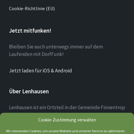
Cookie-Richtlinie (EU)
Jetzt mitfunken!
Bleiben Sie auch unterwegs immer auf dem
Laufenden mit DorfFunk!
Jetzt laden für iOS & Android
Über Lenhausen
Lenhausen ist ein Ortsteil in der Gemeinde Finnentrop
im Sauerland mit rund 1.190 Einwohnern, der sich am
Cookie-Zustimmung verwalten
Zusammenfluss von Lenne und Fretter befindet. Das
Ortsbild des Dorfkerns ist teilweise noch altertümlich
Wir verwenden Cookies, um unsere Website und unseren Service zu optimieren.