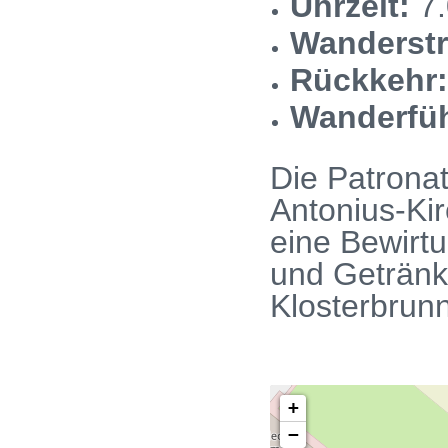
Uhrzeit:
7.
Wanderstr
Rückkehr
Wanderfüh
Die Patrona
Antonius-Kir
eine Bewirtu
und Getränk
Klosterbrunn
+
−