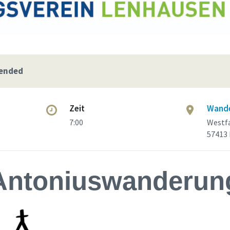
 ended
Zeit
Wande
7:00
Westfa
57413
Antoniuswanderun