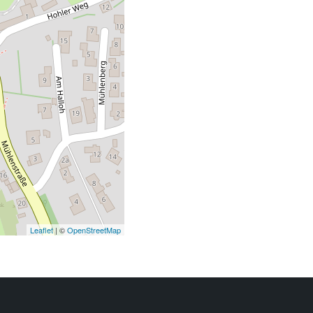
Leaflet
| ©
OpenStreetMap