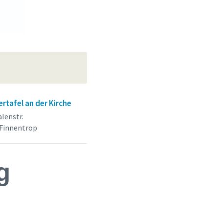
rtafel an der Kirche
lenstr.
 Finnentrop
g