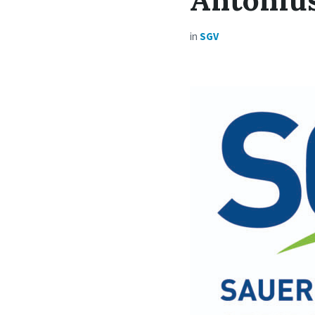
in
SGV