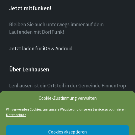
Jetzt mitfunken!
Bleiben Sie auch unterwegs immer auf dem
Laufenden mit DorfFunk!
Jetzt laden für iOS & Android
Über Lenhausen
Lenhausen ist ein Ortsteil in der Gemeinde Finnentrop
im Sauerland mit rund 1.190 Einwohnern, der sich am
Cookie-Zustimmung verwalten
Zusammenfluss von Lenne und Fretter befindet. Das
Ortsbild des Dorfkerns ist teilweise noch altertümlich
Wir verwenden Cookies, um unsere Website und unseren Service zu optimieren.
Datenschutz
geprägt; einige Fachwerkhäuser sind noch erhalten.
Cookies akzeptieren
Quelle: wikipedia