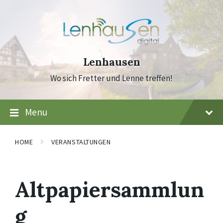
Skip
Skip
Skip
to
to
to
content
main
footer
navigation
Lenhausen
Wo sich Fretter und Lenne treffen!
Menu
HOME
VERANSTALTUNGEN
Altpapiersammlun
g