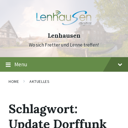
Skip
Skip
Skip
to
to
to
content
main
footer
navigation
Lenhausen
Wo sich Fretter und Lenne treffen!
Menu
HOME
AKTUELLES
Schlagwort:
Update Dorffunk