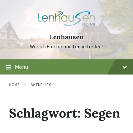
Skip
Skip
Skip
to
to
to
content
main
footer
navigation
Lenhausen
Wo sich Fretter und Lenne treffen!
Menu
HOME
AKTUELLES
Schlagwort:
Segen