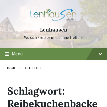
Skip
Skip
Skip
to
to
to
content
main
footer
navigation
Lenhausen
Wo sich Fretter und Lenne treffen!
Menu
HOME
AKTUELLES
Schlagwort:
Reibekuchenbacke