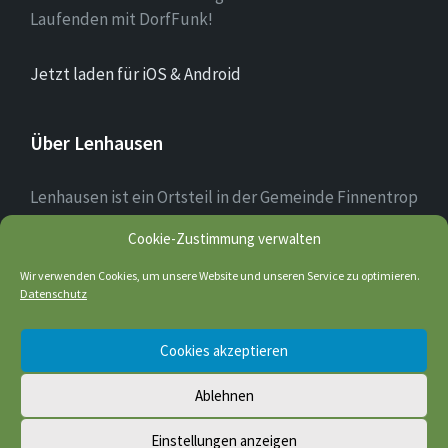
Laufenden mit DorfFunk!
Jetzt laden für iOS & Android
Über Lenhausen
Lenhausen ist ein Ortsteil in der Gemeinde Finnentrop
im Sauerland mit rund 1.190 Einwohnern, der sich am
Cookie-Zustimmung verwalten
Zusammenfluss von Lenne und Fretter befindet. Das
Ortsbild des Dorfkerns ist teilweise noch altertümlich
Wir verwenden Cookies, um unsere Website und unseren Service zu optimieren.
geprägt; einige Fachwerkhäuser sind noch erhalten.
Datenschutz
Cookies akzeptieren
Quelle: wikipedia
Ablehnen
© 2026 Lenhausen
Einstellungen anzeigen