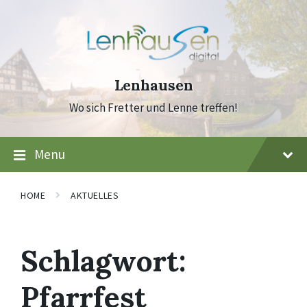
Skip
Skip
Skip
to
to
to
content
main
footer
navigation
Lenhausen
Wo sich Fretter und Lenne treffen!
Menu
HOME
AKTUELLES
Schlagwort:
Pfarrfest