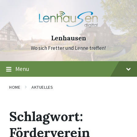
Skip
Skip
Skip
to
to
to
content
main
footer
navigation
Lenhausen
Wo sich Fretter und Lenne treffen!
Menu
HOME
AKTUELLES
Schlagwort:
Förderverein