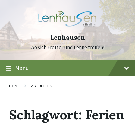
Skip
Skip
Skip
to
to
to
content
main
footer
navigation
Lenhausen
Wo sich Fretter und Lenne treffen!
Menu
HOME
AKTUELLES
Schlagwort:
Ferien