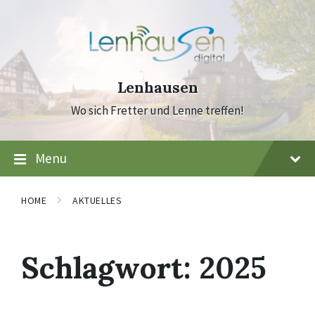
Skip
Skip
Skip
to
to
to
content
main
footer
navigation
Lenhausen
Wo sich Fretter und Lenne treffen!
Menu
HOME
AKTUELLES
Schlagwort:
2025