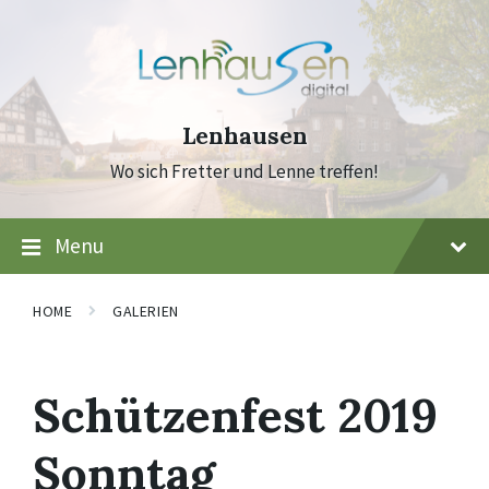
Skip
Skip
Skip
to
to
to
content
main
footer
navigation
Lenhausen
Wo sich Fretter und Lenne treffen!
Menu
HOME
GALERIEN
Schützenfest 2019
Sonntag