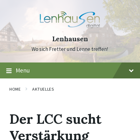
Skip
Skip
Skip
to
to
to
content
main
footer
navigation
Lenhausen
Wo sich Fretter und Lenne treffen!
Menu
HOME
AKTUELLES
Der LCC sucht
Verstärkung