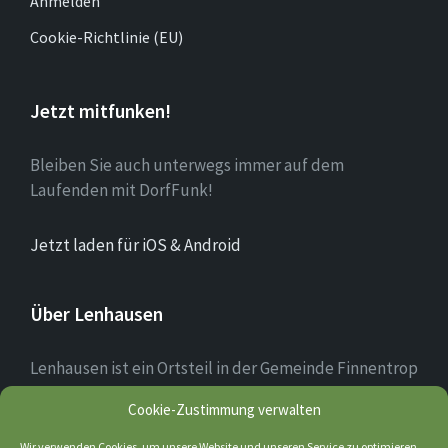
Anmelden
Cookie-Richtlinie (EU)
Jetzt mitfunken!
Bleiben Sie auch unterwegs immer auf dem
Laufenden mit DorfFunk!
Jetzt laden für iOS & Android
Über Lenhausen
Lenhausen ist ein Ortsteil in der Gemeinde Finnentrop
im Sauerland mit rund 1.190 Einwohnern, der sich am
Cookie-Zustimmung verwalten
Zusammenfluss von Lenne und Fretter befindet. Das
Ortsbild des Dorfkerns ist teilweise noch altertümlich
Wir verwenden Cookies, um unsere Website und unseren Service zu optimieren.