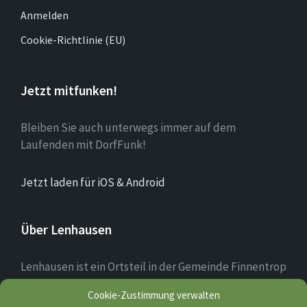
Anmelden
Cookie-Richtlinie (EU)
Jetzt mitfunken!
Bleiben Sie auch unterwegs immer auf dem
Laufenden mit DorfFunk!
Jetzt laden für iOS & Android
Über Lenhausen
Lenhausen ist ein Ortsteil in der Gemeinde Finnentrop
im Sauerland mit rund 1.190 Einwohnern, der sich am
Cookie-Zustimmung verwalten
Zusammenfluss von Lenne und Fretter befindet. Das