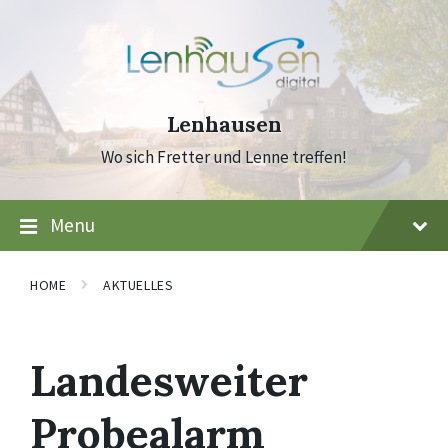
Skip
Skip
Skip
to
to
to
content
main
footer
navigation
Lenhausen
Wo sich Fretter und Lenne treffen!
Menu
HOME
AKTUELLES
Landesweiter
Probealarm